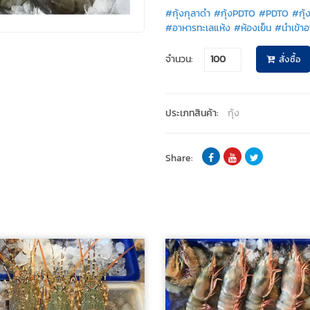
#กุ้งกุลาดำ #กุ้งPDTO #PDTO #กุ้
#อาหารทะเลแห้ง #ห้องเย็น #นำเข้าอ
จำนวน:
สั่งซื้อ
ประเภทสินค้า:
กุ้ง
Share: