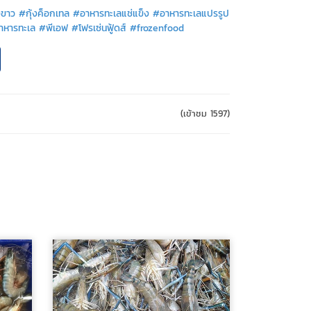
งขาว #กุ้งค็อกเทล #อาหารทะเลแช่แข็ง #อาหารทะเลแปรรูป
าหารทะเล #พีเอฟ #โฟรเซ่นฟู้ดส์ #frozenfood
(เข้าชม 1597)