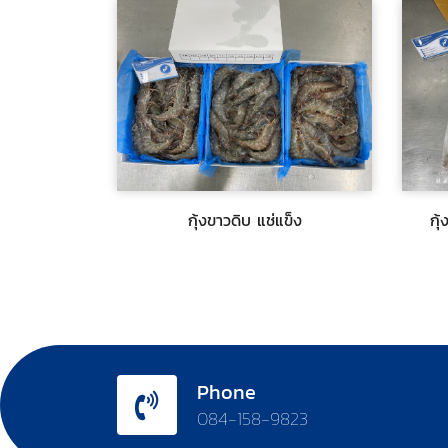
$สอบถาม
$สอ
กุ้งขาวดิบ แช่แข็ง
กุ้ง
กุ้งขาวดิบ แช่แข็ง
กุ
$สอบถาม
$สอ
Phone
084-158-9823