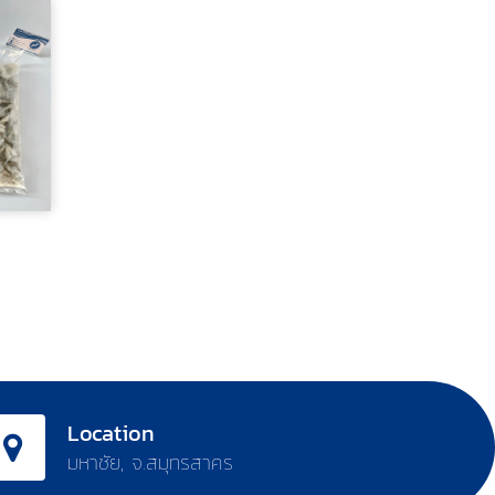
$สอบถาม
Location
มหาชัย, จ.สมุทรสาคร