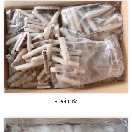
$สอบถาม
หมึกหั่นแท่ง
หมึกหั่นแท่ง
พีเอฟ โฟรเซ่นฟู้ดส์ จำหน่ายหมึกหั่นแท่ง จัดส่งทั่วประเทศ
$สอบถาม