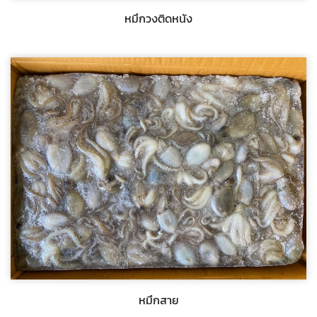
หมึกวงติดหนัง
หมึกวงติดหนัง
พีเอฟ โฟรเซ่นฟู้ดส์ จำหน่ายหมึกวงติดหนัง จัดส่งทั่วประเทศ
$สอบถาม
หมึกสาย
หมึกสาย
พีเอฟ โฟรเซ่นฟู้ดส์ จำหน่ายหมึกสาย จัดส่งทั่วประเทศ