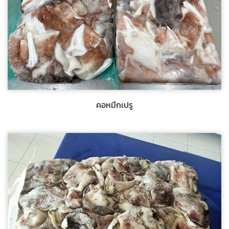
คอหมึกเปรู
คอหมึกเปรู
พีเอฟ โฟรเซ่นฟู้ดส์ จำหน่ายคอหมึกเปรู จัดส่งทั่วประเทศ
$สอบถาม