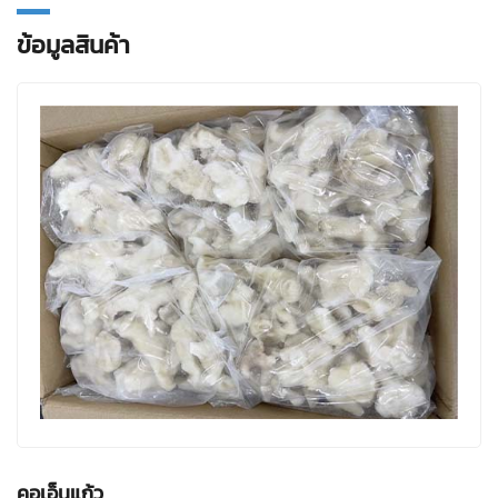
ข้อมูลสินค้า
คอเอ็นแก้ว