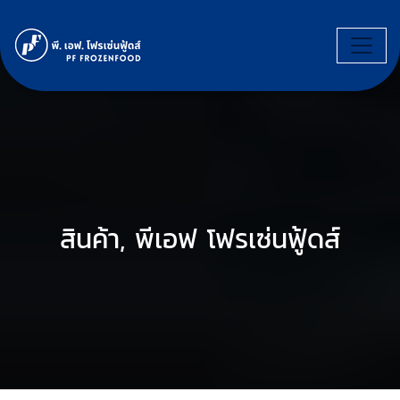
สินค้า, พีเอฟ โฟรเซ่นฟู้ดส์