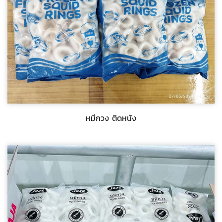
หมึกวง ติดหนัง
หมึกวง ติดหนัง
พีเอฟ โฟรเซ่นฟู้ดส์ จำหน่ายหมึกวงหนังติด จัดส่งทั่วประเทศ
$สอบถาม