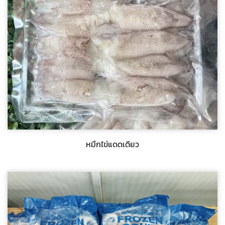
หมึกไข่แดดเดียว
หมึกไข่แดดเดียว
พีเอฟ โฟรเซ่นฟู้ดส์ จำหน่ายหมึกไข่แดดเดียว จัดส่งทั่วประเทศ
$สอบถาม