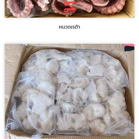
หนวดเรด้า
หนวดเรด้า
พีเอฟ โฟรเซ่นฟู้ดส์ จำหน่ายหนวดเรด้า จัดส่งทั่วประเทศ
$สอบถาม