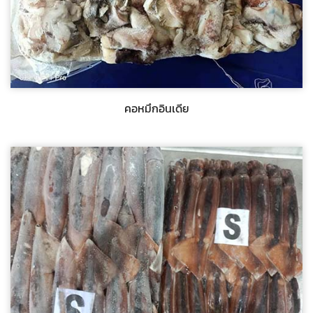
คอหมึกอินเดีย
คอหมึกอินเดีย
พีเอฟ โฟรเซ่นฟู้ดส์ จำหน่ายคอหมึกอินเดีย จัดส่งทั่วประเทศ
$สอบถาม