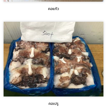
คอแก้ว
คอแก้ว
พีเอฟ โฟรเซ่นฟู้ดส์ จำหน่ายคอแก้ว จัดส่งทั่วประเทศ
$สอบถาม
คอเปรู
คอเปรู