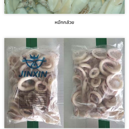
หมึกกล้วย
หมึกกล้วย
พีเอฟ โฟรเซ่นฟู้ดส์ จำหน่ายหมึกกล้วย จัดส่งทั่วประเทศ
$สอบถาม