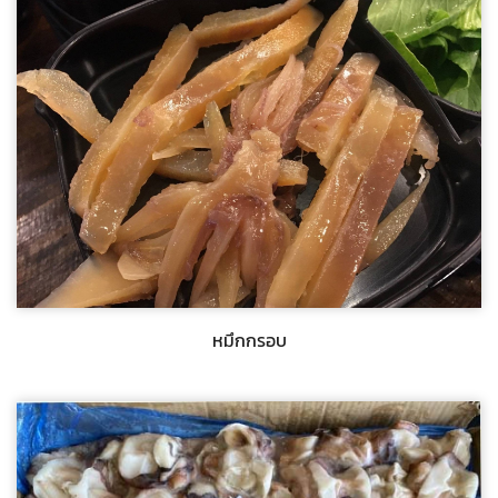
หมึกกรอบ
หมึกกรอบ
พีเอฟ โฟรเซ่นฟู้ดส์ จำหน่ายหมึกกรอบ จัดส่งทั่วประเทศ
$สอบถาม