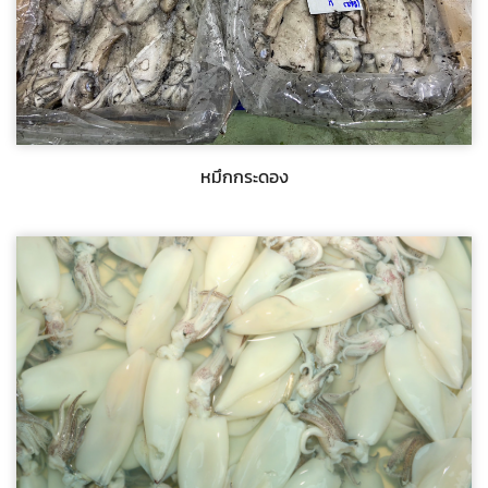
หมึกกระดอง
หมึกกระดอง
พีเอฟ โฟรเซ่นฟู้ดส์ จำหน่ายหมึกกระดอง จัดส่งทั่วประเทศ
$สอบถาม