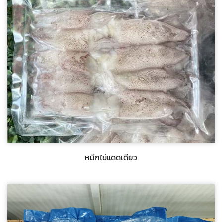
หมึกไข่แดดเดียว
หมึกไข่แดดเดียว
พีเอฟ โฟรเซ่นฟู้ดส์ จำหน่ายหมึกไข่แดดเดียว จัดส่งทั่วประเทศ
$สอบถาม