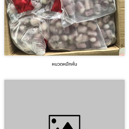
หนวดหมึกหั่น
หนวดหมึกหั่น
พีเอฟ โฟรเซ่นฟู้ดส์ จำหน่ายหนวดหมึกหั่น จัดส่งทั่วประเทศ
$สอบถาม