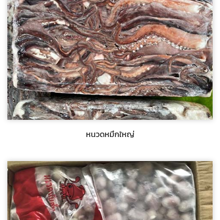
หนวดหมึกใหญ่
หนวดหมึกใหญ่
พีเอฟ โฟรเซ่นฟู้ดส์ จำหน่ายหนวดหมึกใหญ่ จัดส่งทั่วประเทศ
$สอบถาม