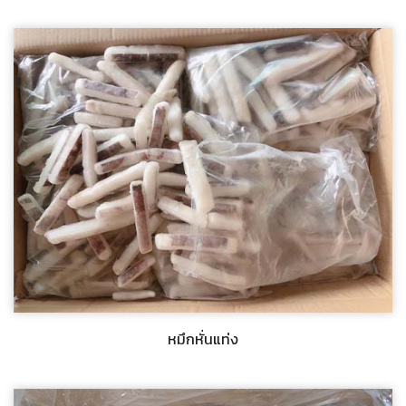
$สอบถาม
หมึกหั่นแท่ง
หมึกหั่นแท่ง
พีเอฟ โฟรเซ่นฟู้ดส์ จำหน่ายหมึกหั่นแท่ง จัดส่งทั่วประเทศ
$สอบถาม