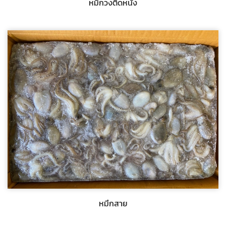
หมึกวงติดหนัง
พีเอฟ โฟรเซ่นฟู้ดส์ จำหน่ายหมึกวงติดหนัง จัดส่งทั่วประเทศ
$สอบถาม
หมึกสาย
หมึกสาย
พีเอฟ โฟรเซ่นฟู้ดส์ จำหน่ายหมึกสาย จัดส่งทั่วประเทศ