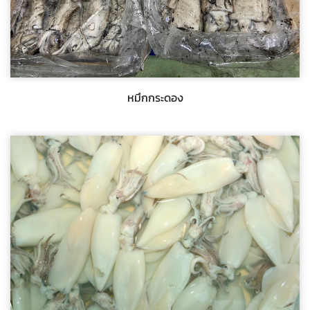
หมึกกระดอง
หมึกกระดอง
พีเอฟ โฟรเซ่นฟู้ดส์ จำหน่ายหมึกกระดอง จัดส่งทั่วประเทศ
$สอบถาม