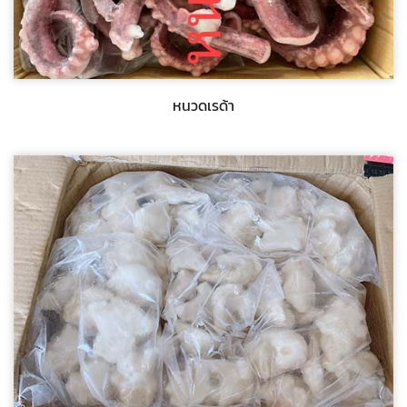
หนวดเรด้า
หนวดเรด้า
พีเอฟ โฟรเซ่นฟู้ดส์ จำหน่ายหนวดเรด้า จัดส่งทั่วประเทศ
$สอบถาม