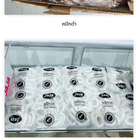
หมึกดำ
หมึกดำ
พีเอฟ โฟรเซ่นฟู้ดส์ จำหน่ายหมึกดำ จัดส่งทั่วประเทศ
$สอบถาม