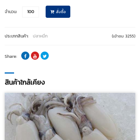
จำนวน:
สั่งซื้อ
ประเภทสินค้า:
ปลาหมึก
(เข้าชม 3255)
Share:
สินค้าใกล้เคียง