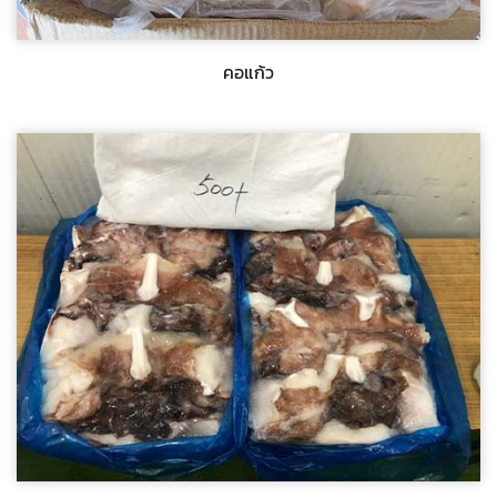
คอแก้ว
คอแก้ว
พีเอฟ โฟรเซ่นฟู้ดส์ จำหน่ายคอแก้ว จัดส่งทั่วประเทศ
$สอบถาม