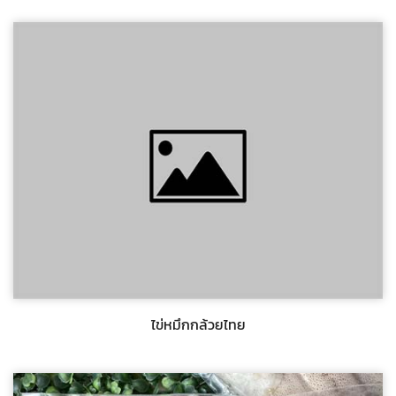
$สอบถาม
ไข่หมึกกล้วยไทย
ไข่หมึกกล้วยไทย
พีเอฟ โฟรเซ่นฟู้ดส์ จำหน่ายไข่หมึกกล้วยไทย จัดส่งทั่วประเทศ
$สอบถาม