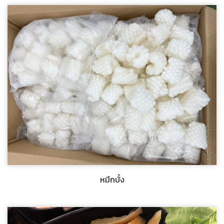
$สอบถาม
หมึกบั้ง
หมึกบั้ง
พีเอฟ โฟรเซ่นฟู้ดส์ จำหน่ายหมึกบั้ง จัดส่งทั่วประเทศ
$สอบถาม