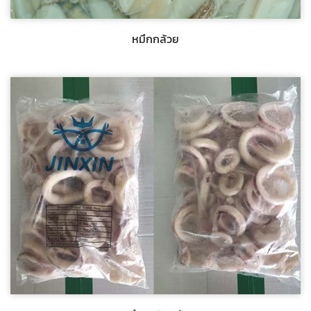
หมึกกล้วย
หมึกกล้วย
พีเอฟ โฟรเซ่นฟู้ดส์ จำหน่ายหมึกกล้วย จัดส่งทั่วประเทศ
$สอบถาม
หมึกวงติดหนัง