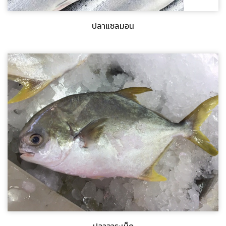
ปลาแซลมอน
ปลาแซลมอน
พีเอฟ โฟรเซ่นฟู้ดส์ จำหน่ายปลาแซลมอน จัดส่งทั่วประเทศ
$สอบถาม
ปลาจาระเม็ด