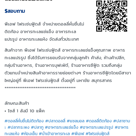
$สอบถาม
พีเอฟ โฟรเซ่นฟู้ดส์ จำหน่ายดอลลี่หั่นชิ้นไม่
ติดท้อง อาหารทะเลแช่แข็ง อาหารทะเล
แปรรูป อาหารทะเลแห้ง จัดส่งทั่วประเทศ
สินค้าจาก พีเอฟ โฟรเซ่นฟู้ดส์ อาหารทะเลแช่แข็งคุณภาพ อาหาร
ทะเลแปรรูป ซึ่งได้รับการยอมรับจากกลุ่มลูกค้า ค้าส่ง, ห้างค้าปลีก,
กลุ่มร้านอาหาร, ร้านอาหารบุฟเฟ่ต์, ร้านอาหารซีฟู้ด รวมถึงกลุ่ม
ตัวแทนจำหน่ายสินค้าอาหารรายย่อยต่างๆ ร้านอาหารซีฟู้ดโดยมีสาขา
ใหญ่อยู่ที่ พีเอฟ โฟรเซ่นฟู้ดส์ ตั้งอยู่ที่ มหาชัย สมุทรสาคร
***************************************
ลักษณะสินค้า
• ไซส์ 1​ ลังมี ​10 ​แพ็ค
#ดอลลี่หั่นชิ้นไม่ติดท้อง #ปลาดอลลี่ #แซลมอล #ดอลลี่ติดท้อง #ปลาซาบ
ะ #ปลากระพง #ปลาทู #อาหารทะเลแช่แข็ง #อาหารทะเลแปรรูป #อาหาร
ทะเลแห้ง #ห้องเย็น #นำเข้าอาหารทะเล #พีเอฟ #โฟรเซ่นฟู้ดส์