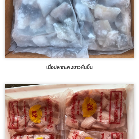
เนื้อปลากะพงขาวหั่นชิ้น
เนื้อปลากะพงขาวหั่นชิ้น
พีเอฟ โฟรเซ่นฟู้ดส์ จำหน่ายกะพงหั่นชิ้น จัดส่งทั่วประเทศ
$สอบถาม