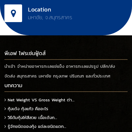
Location
มหาชัย, จ.สมุทรสาคร
พีเอฟ โฟรเซ่นฟู้ดส์
นำเข้า จำหน่ายอาหารทะเลแช่แข็ง อาหารทะเลแปรรูป ปลีก/ส่ง
จัดส่ง สมุทรสาคร มหาชัย กรุงเทพ ปริมณฑ และทั่วประเทศ
บทความ
Net Weight VS Gross Weight ต่า...
กุ้งเด้ง กุ้งแก้ว คืออะไร
วิธีต้มกุ้งให้สีสวย เนื้อเด้งก...
รู้จักชนิดของกุ้ง แต่ละชนิดแตก...