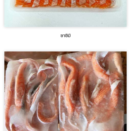
ซาซิมิ
ซาซิมิ
พีเอฟ โฟรเซ่นฟู้ดส์ จำหน่ายซาซิมิ จัดส่งทั่วประเทศ
$สอบถาม