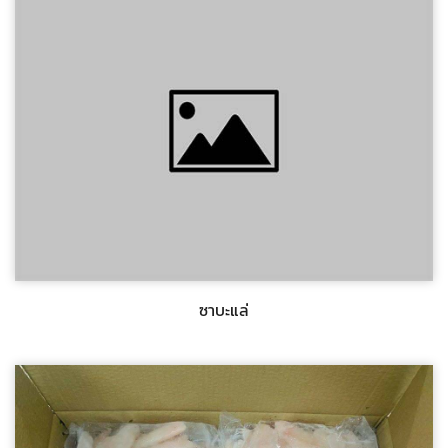
ซาบะแล่
ซาบะแล่
พีเอฟ โฟรเซ่นฟู้ดส์ จำหน่ายซาบะแล่ จัดส่งทั่วประเทศ
$สอบถาม