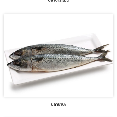
ปลาจาระเม็ด
พีเอฟ โฟรเซ่นฟู้ดส์ จำหน่ายปลาจาระเม็ด จัดส่งทั่วประเทศ
$สอบถาม
ปลาซาบะ
ปลาซาบะ
พีเอฟ โฟรเซ่นฟู้ดส์ จำหน่ายปลาซาบะ ปลาซาบะจีน จัดส่งทั่วประเทศ