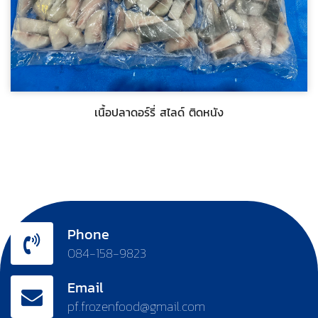
เนื้อปลาดอร์รี่ สไลด์ ติดหนัง
เนื้อปลาดอร์รี่ สไลด์ ติดหนัง
$สอบถาม
Phone
084-158-9823
Email
pf.frozenfood@gmail.com