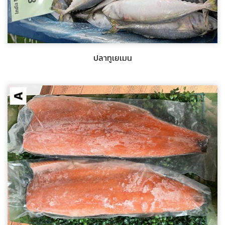
ปลาทูเยเมน
ปลาทูเยเมน
พีเอฟ โฟรเซ่นฟู้ดส์ จำหน่ายปลาทูเยเมน จัดส่งทั่วประเทศ
$สอบถาม