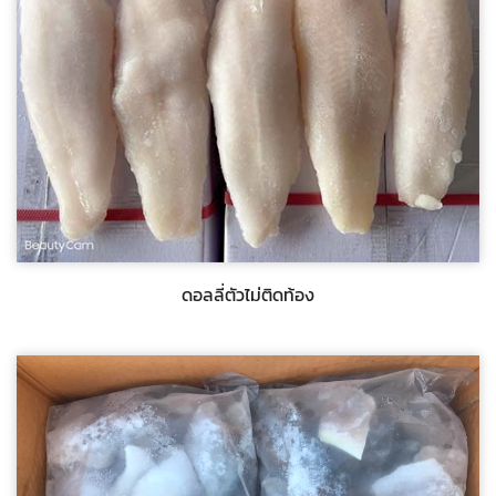
ดอลลี่ตัวไม่ติดท้อง
ดอลลี่ตัวไม่ติดท้อง
พีเอฟ โฟรเซ่นฟู้ดส์ จำหน่ายดอลลี่ตัวไม่ติดท้อง จัดส่งทั่วประเทศ
$สอบถาม