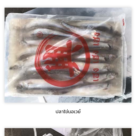
$สอบถาม
ปลาไข่นอเวย์
ปลาไข่นอเวย์
พีเอฟ โฟรเซ่นฟู้ดส์ จำหน่ายปลาไข่นอเวย์ จัดส่งทั่วประเทศ
$สอบถาม